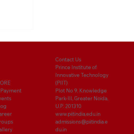
 in
art Your
T
Contact Us
Prince Institute of
Innovative Technology
ORE
(PIIT)
-Payment
Plot No 9, Knowledge
vents
Park-III, Greater Noida,
log
U.P. 201310
areer
www.piitindia.edu.in
roups
admissions@piitindia.e
allery
du.in