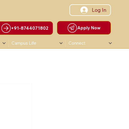
Log In
Apply Now
+91-8744071802
Campus Life
Connect