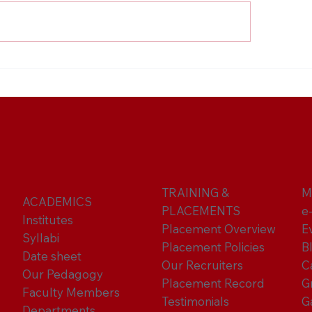
t BBA College in
Best BCA College
ater Noida: Build Your
Greater Noida: St
agement Career with
IT Career with PII
T
TRAINING &
M
ACADEMICS
PLACEMENTS
e
Institutes
Placement Overview
E
Syllabi
Placement Policies
B
Date sheet
Our Recruiters
C
Our Pedagogy
Placement Record
G
Faculty Members
Testimonials
G
Departments